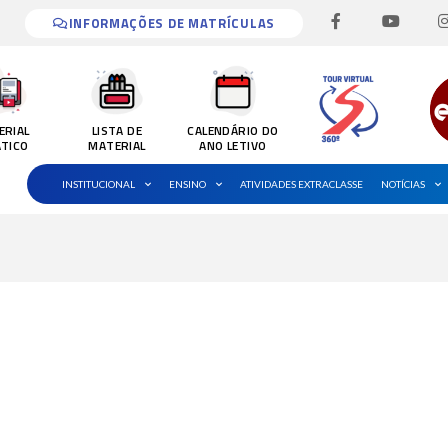
F
Y
I
a
o
INFORMAÇÕES DE MATRÍCULAS
c
u
e
t
b
u
o
b
o
e
k
ERIAL
LISTA DE
CALENDÁRIO DO
-
ÁTICO
MATERIAL
ANO LETIVO
f
INSTITUCIONAL
ENSINO
ATIVIDADES EXTRACLASSE
NOTÍCIAS