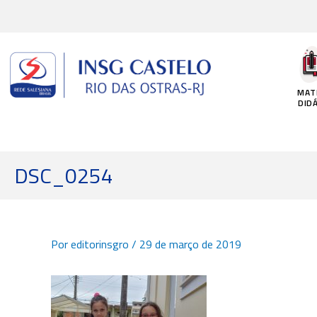
Ir
para
o
conteúdo
MAT
DID
DSC_0254
Por
editorinsgro
/
29 de março de 2019