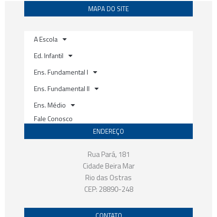
o
b
g
MAPA DO SITE
o
e
r
k
a
m
A Escola
Ed. Infantil
Ens. Fundamental I
Ens. Fundamental II
Ens. Médio
Fale Conosco
ENDEREÇO
Rua Pará, 181
Cidade Beira Mar
Rio das Ostras
CEP: 28890-248
CONTATO