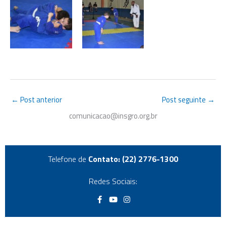
←
Post anterior
Post seguinte
→
comunicacao@insgro.org.br
Telefone de
Contato: (22) 2776-1300
Redes Sociais:
F
Y
I
a
o
n
c
u
s
e
t
t
b
u
a