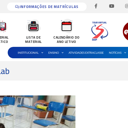
F
Y
I
a
o
INFORMAÇÕES DE MATRÍCULAS
c
u
e
t
b
u
o
b
o
e
k
ERIAL
LISTA DE
CALENDÁRIO DO
-
ÁTICO
MATERIAL
ANO LETIVO
f
INSTITUCIONAL
ENSINO
ATIVIDADES EXTRACLASSE
NOTÍCIAS
Lab