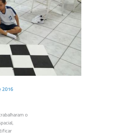
e 2016
trabalharam o
pacial,
ificar