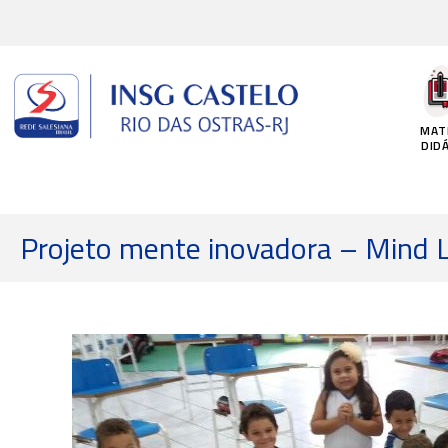
Ir
para
o
conteúdo
MAT
DID
Projeto mente inovadora – Mind 