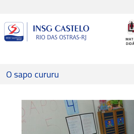
Ir
para
o
conteúdo
MAT
DID
O sapo cururu