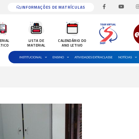
F
Y
I
a
o
INFORMAÇÕES DE MATRÍCULAS
c
u
e
t
b
u
o
b
o
e
k
ERIAL
LISTA DE
CALENDÁRIO DO
-
ÁTICO
MATERIAL
ANO LETIVO
f
INSTITUCIONAL
ENSINO
ATIVIDADES EXTRACLASSE
NOTÍCIAS