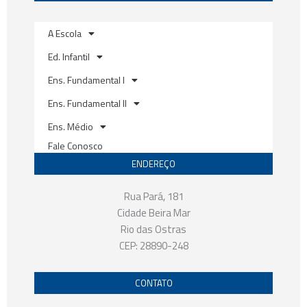
k
a
m
A Escola
Ed. Infantil
Ens. Fundamental I
Ens. Fundamental II
Ens. Médio
Fale Conosco
ENDEREÇO
Rua Pará, 181
Cidade Beira Mar
Rio das Ostras
CEP: 28890-248
CONTATO