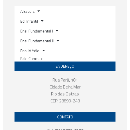
m
A Escola
Ed. Infantil
Ens. Fundamental I
Ens. Fundamental II
Ens. Médio
Fale Conosco
ENDEREÇO
Rua Pará, 181
Cidade Beira Mar
Rio das Ostras
CEP: 28890-248
CONTATO