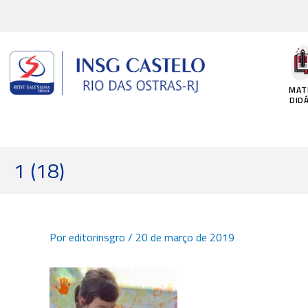
Ir
para
o
conteúdo
MAT
DID
1 (18)
Por
editorinsgro
/
20 de março de 2019