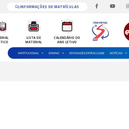
F
Y
I
a
o
INFORMAÇÕES DE MATRÍCULAS
c
u
e
t
b
u
o
b
o
e
k
ERIAL
LISTA DE
CALENDÁRIO DO
-
ÁTICO
MATERIAL
ANO LETIVO
f
INSTITUCIONAL
ENSINO
ATIVIDADES EXTRACLASSE
NOTÍCIAS