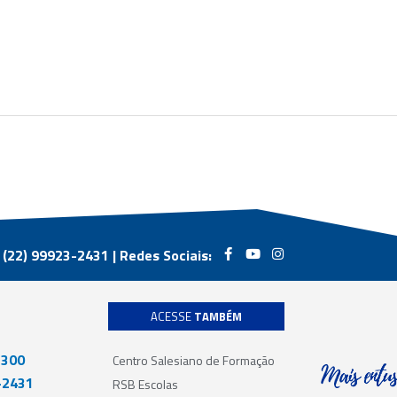
F
Y
I
a
o
n
 (22) 99923-2431 |
Redes Sociais:
c
u
s
e
t
t
b
u
a
o
b
g
ACESSE
TAMBÉM
o
e
r
k
a
m
1300
Centro Salesiano de Formação
2431
RSB Escolas