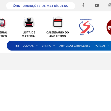
F
Y
I
a
o
INFORMAÇÕES DE MATRÍCULAS
c
u
e
t
b
u
o
b
o
e
k
ERIAL
LISTA DE
CALENDÁRIO DO
-
ÁTICO
MATERIAL
ANO LETIVO
f
INSTITUCIONAL
ENSINO
ATIVIDADES EXTRACLASSE
NOTÍCIAS