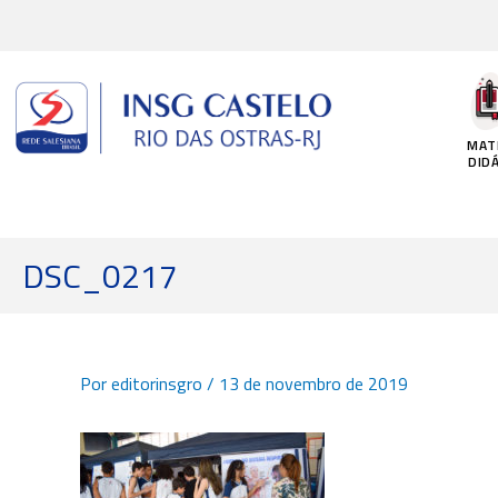
Ir
para
o
conteúdo
MAT
DID
DSC_0217
Por
editorinsgro
/
13 de novembro de 2019