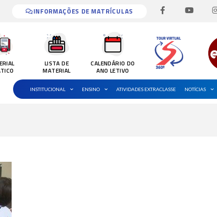
F
Y
I
a
o
INFORMAÇÕES DE MATRÍCULAS
c
u
e
t
b
u
o
b
o
e
k
ERIAL
LISTA DE
CALENDÁRIO DO
-
ÁTICO
MATERIAL
ANO LETIVO
f
INSTITUCIONAL
ENSINO
ATIVIDADES EXTRACLASSE
NOTÍCIAS