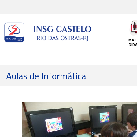
Ir
para
o
conteúdo
MAT
DID
Aulas de Informática