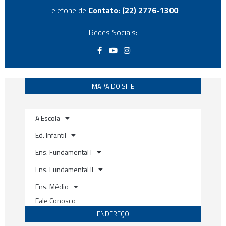
Telefone de
Contato: (22) 2776-1300
Redes Sociais:
F
Y
I
a
o
n
c
u
s
e
t
t
b
u
a
o
b
g
MAPA DO SITE
o
e
r
k
a
m
A Escola
Ed. Infantil
Ens. Fundamental I
Ens. Fundamental II
Ens. Médio
Fale Conosco
ENDEREÇO